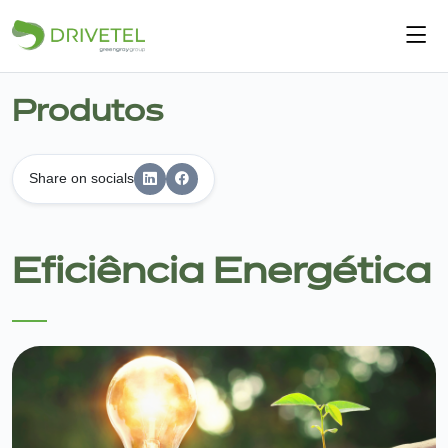
Início
Produtos
Quem somos
Share on socials
Serviços
Produtos
Eficiência Energética
Notícias
Contactos
PT