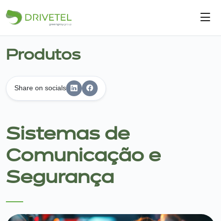
Início
Produtos
Quem somos
Share on socials
Serviços
Produtos
Sistemas de
Notícias
Comunicação e
Contactos
Segurança
PT